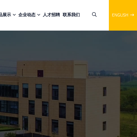
品展示
企业动态
人才招聘
联系我们
ENGLISH