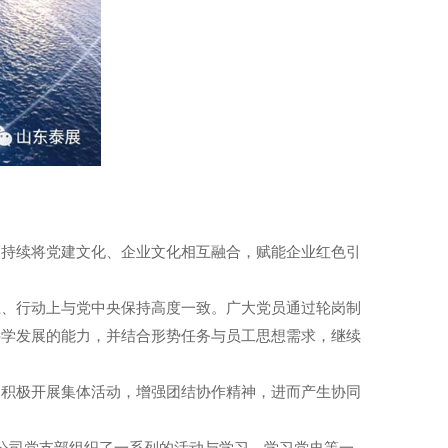
，持续将党建文化、企业文化相互融合，赋能企业红色引
上、行动上与党中央保持高度一致。广大党员通过轮岗制
科学发展的能力，并结合形势任务与员工思想需求，继续
，积极开展集体活动，增强团结协作精神，进而产生协同