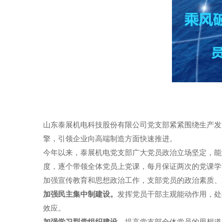
山东泰展机电科技股份有限公司党支部紧紧围绕生产发
擎，引领企业向高端制造方面快速推进。
今年以来，泰展机电党支部广大党员政治立场坚定，能
度，逐个带领全体党员上党课，每月保证两次的党课学
加强宣传教育和思想政治工作，支部党员的政治素质、
加强民主集中制建设。
发挥党员干部主观能动作用，处
效应。