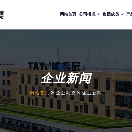
网站首页
公司概况
集团成员
产
企业新闻
网站首页
企业动态
企业新闻