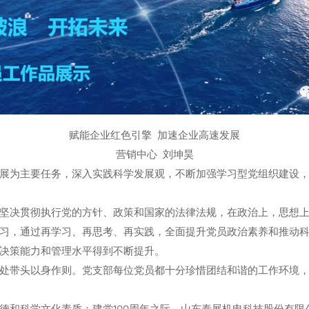
赋能企业红色引擎 加速企业高速发展
营销中心 刘坤昊
展为主要任务，深入实践科学发展观，不断加强学习型党组织建设
坚决贯彻执行党的方针、政策和国家的法律法规，在政治上，思想
习，通过再学习、再思考、再实践，全面提升党员政治素养和推动
决策能力和管理水平得到不断提升。
处带头以身作则。党支部每位党员都十分珍惜团结和谐的工作环境