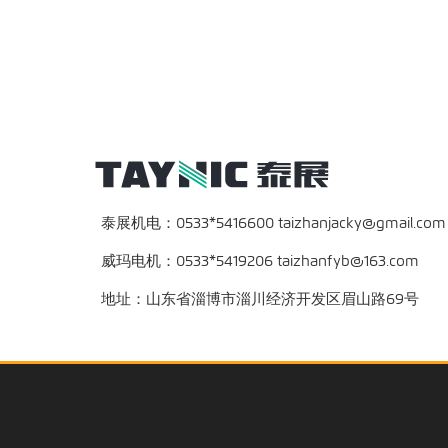
泰展机电：0533*5416600 taizhanjacky@gmail.com
威玛电机：0533*5419206 taizhanfyb@163.com
地址：山东省淄博市淄川经济开发区眉山路69号