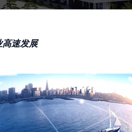
业高速发展